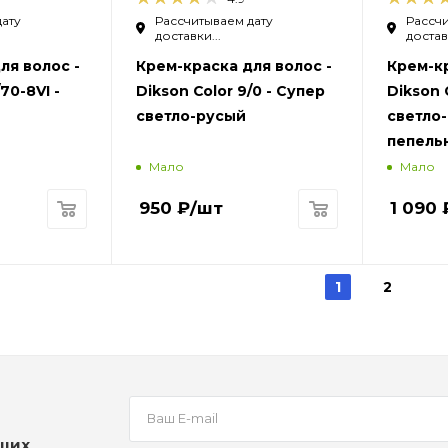
дату
Рассчитываем дату
Рассчи
доставки...
доставк
ля волос -
Крем-краска для волос -
Крем-кр
70-8VI -
Dikson Color 9/0 - Супер
Dikson 
светло-русый
светло
пепель
Мало
Мало
950
₽
/шт
1 090
1
2
аших