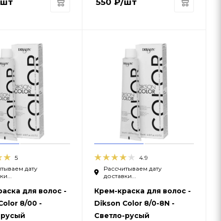
/шт
550
₽
/шт
5
4.9
тываем дату
Рассчитываем дату
и...
доставки...
аска для волос -
Крем-краска для волос -
Color 8/00 -
Dikson Color 8/0-8N -
-русый
Светло-русый