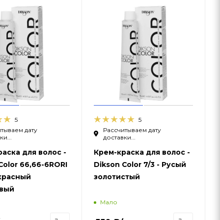
5
5
тываем дату
Рассчитываем дату
и...
доставки...
аска для волос -
Крем-краска для волос -
Color 66,66-6RORI
Dikson Color 7/3 - Русый
-красный
золотистый
вый
Мало