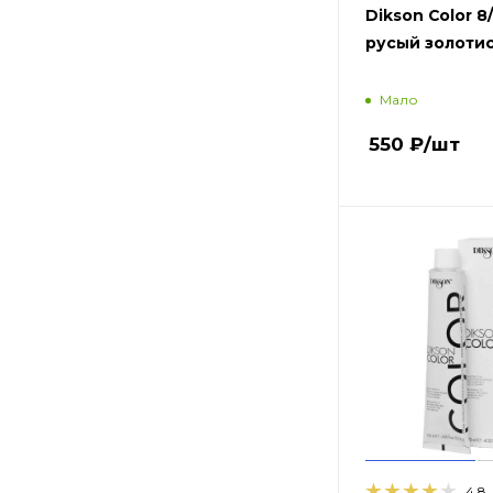
Dikson Color 8/
русый золоти
Мало
550
₽
/шт
4.8