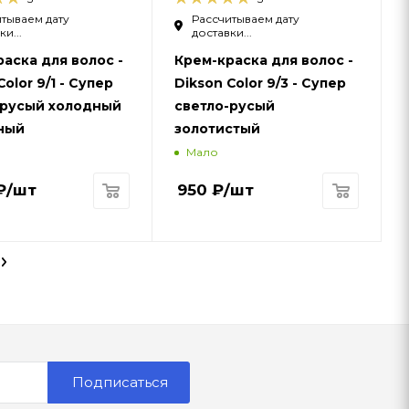
тываем дату
Рассчитываем дату
и...
доставки...
аска для волос -
Крем-краска для волос -
Color 9/1 - Супер
Dikson Color 9/3 - Супер
-русый холодный
светло-русый
ный
золотистый
Мало
₽
/шт
950
₽
/шт
Подписаться