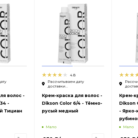
4.8
дату
Рассчитываем дату
Рассчи
доставки...
доставк
ля волос -
Крем-краска для волос -
Крем-кр
34 -
Dikson Color 6/4 - Тёмно-
Dikson 
й Тициан
русый медный
- Ярко
рубино
Мало
Мало