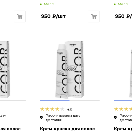
Мало
Мало
950
₽
/шт
950
₽
4.8
дату
Рассчитываем дату
Рассчи
доставки...
доставк
ля волос -
Крем-краска для волос -
Крем-кр