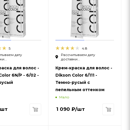
5
4.8
тываем дату
Рассчитываем дату
и...
доставки...
аска для волос -
Крем-краска для волос -
olor 6N/P - 6/02 -
Dikson Color 6/111 -
русый
Темно-русый с
пепельным оттенком
Мало
/шт
1 090
₽
/шт