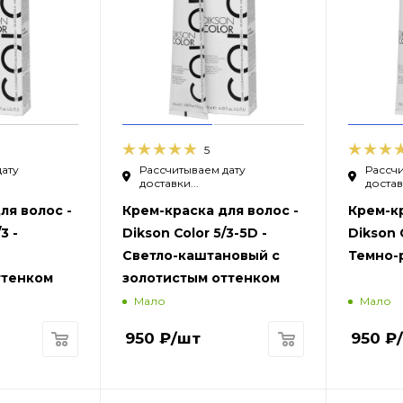
5
дату
Рассчитываем дату
Рассчи
доставки...
доставк
ля волос -
Крем-краска для волос -
Крем-кр
3 -
Dikson Color 5/3-5D -
Dikson C
Светло-каштановый с
Темно-
ттенком
золотистым оттенком
Мало
Мало
950
₽
/шт
950
₽