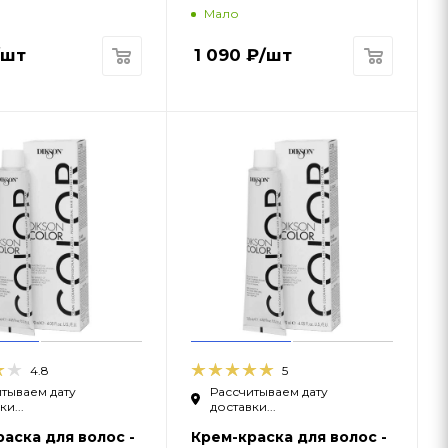
Мало
/шт
1 090
₽
/шт
4.8
5
тываем дату
Рассчитываем дату
и...
доставки...
аска для волос -
Крем-краска для волос -