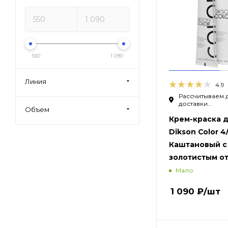
550
1 090
Линия
4.9
Рассчитываем 
доставки...
Объем
Крем-краска д
Dikson Color 4/
Каштановый с
золотистым о
Мало
1 090
₽
/шт