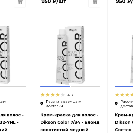
950
₽
/шт
950
₽
4.8
дату
Рассчитываем дату
Рассчи
доставки...
доставк
ля волос -
Крем-краска для волос -
Крем-кр
/32-7NL -
Dikson Color 7/34 - Блонд
Dikson 
кий
золотистый медный
Светло