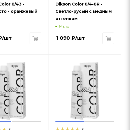
Color 8/43 -
Dikson Color 8/4-8R -
сто - оранжевый
Светло-русый с медным
оттенком
Мало
₽
/шт
1 090
₽
/шт
5
5