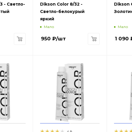
3 - Светло-
Dikson Color 8/32 -
Dikson 
стый
Светло-белокурый
Золоти
яркий
Мало
Мало
950
₽
/шт
1 090
4.9