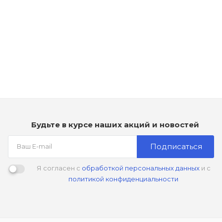
Рассчитываем дату доставки...
Комплекс для активизации роста волос с пчелиным
молочком - Dikson P.R.25 Рарра Reale
Мало
1 190
₽
Будьте в курсе наших акций и новостей
Подписаться
Я согласен с
обработкой персональных данных
и с
политикой конфиденциальности