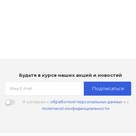
Рассчитываем дату доставки...
Шампунь против перхоти - Dikson Diksonatura Anti-
Schuppen Shampoo
Мало
990
₽
Будьте в курсе наших акций и новостей
Подписаться
Я согласен с
обработкой персональных данных
и с
политикой конфиденциальности