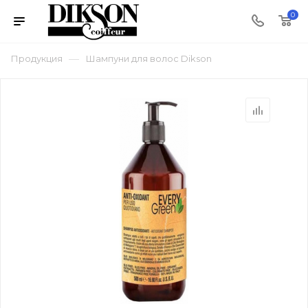
0
—
Продукция
Шампуни для волос Dikson