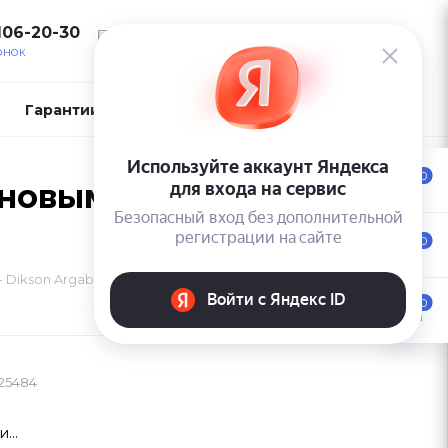
106-20-30
ВОЙТИ
ОНОК
Гарантии и возврат
Контакты
0
новым маслом -
0
Dikson Argabeta Shampoo Daily Use
0
25484
...