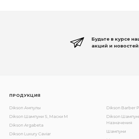
Будьте в курсе н
акций и новостей
ПРОДУКЦИЯ
Dikson Ампулы
Dikson Barber 
Dikson Шампуни S, Маски M
Dikson Шампун
Назначения
Dikson Argabeta
Шампуни
Dikson Luxury Caviar