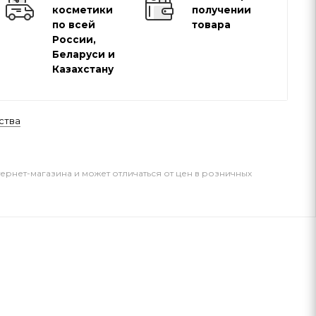
косметики
получении
по всей
товара
России,
Беларуси и
Казахстану
ства
тернет-магазина и может отличаться от цен в розничных