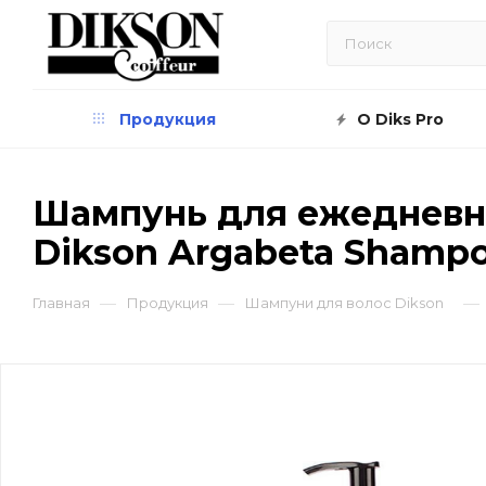
Продукция
О Diks Pro
Шампунь для ежедневно
Dikson Argabeta Shampo
—
—
—
Главная
Продукция
Шампуни для волос Dikson