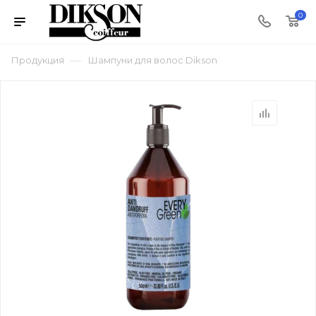
0
—
Продукция
Шампуни для волос Dikson