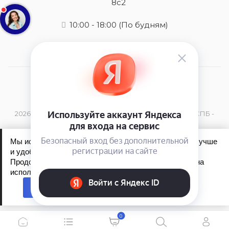
8с2
10:00 - 18:00
(По будням)
2026 © Оригинальная косметика Dikson в Москве и СПБ -
купить в интернет-магазине
Мы используем файлы cookie, чтобы сайт работал лучше
и удобнее для вас.
Продолжая пользоваться сайтом, вы соглашаетесь на
Обработка персональных данных
использование файлов cookie.
Политика конфиденциальности
Принять
0