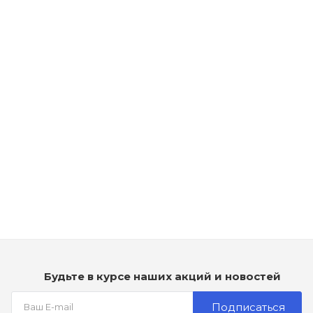
Рассчитываем дату доставки...
Шампунь против перхоти - Dikson Diksonatura Anti-
Schuppen Shampoo
Мало
990
₽
Будьте в курсе наших акций и новостей
Подписаться